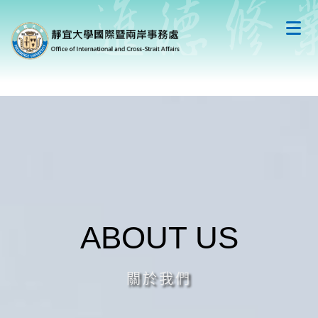
跳
到
主
要
內
容
區
ABOUT US
關於我們